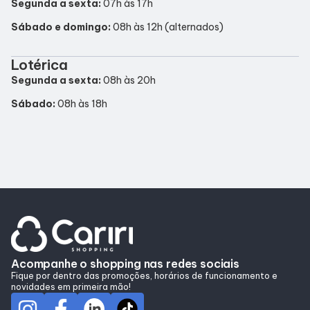
Segunda a sexta:
07h às 17h
Alimentação
Sábado e domingo:
08h às 12h (alternados)
Compre Online
Lotérica
Segunda a sexta:
08h às 20h
Delivery de Alimentação
Sábado:
08h às 18h
Programa de benefícios
Acompanhe o shopping nas redes sociais
Fique por dentro das promoções, horários de funcionamento e
novidades em primeira mão!