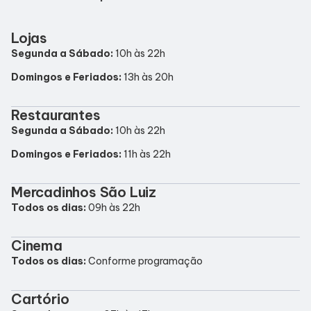
Horários
Lojas
Segunda a Sábado:
10h às 22h
Entretenimento
Domingos e Feriados:
13h às 20h
Cinema
Restaurantes
Segunda a Sábado:
10h às 22h
Eventos
Domingos e Feriados:
11h às 22h
Fique por Dentro
Mercadinhos São Luiz
Todos os dias:
09h às 22h
Lojas e Restaurantes
Cinema
Todos os dias:
Conforme programação
Lojas
Cartório