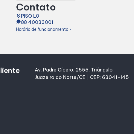
Contato
place
PISO L0
88 40033001
Horário de funcionamento
chevron_right
liente
Av. Padre Cícero, 2555, Triângulo
Juazeiro do Norte/CE | CEP: 63041-145