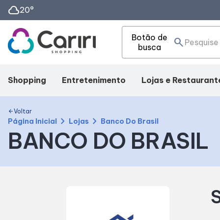
cloud
20°
Botão de
search
busca
Shopping
Entretenimento
Lojas e Restaurant
Mapa Interno
Cinema
Lojas
Voltar
arrow_back
chevron_right
chevron_right
Página Inicial
Lojas
Banco Do Brasil
BANCO DO BRASIL
Como chegar
Eventos
Alimentação
Facilidades
Fique por Dentro
Compre Online
S
Horários
Delivery de Aliment