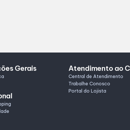
ções Gerais
Atendimento ao C
ca
Central de Atendimento
Trabalhe Conosco
Portal do Lojista
onal
pping
dade