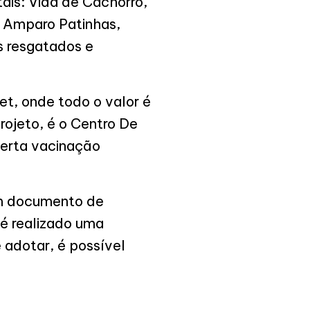
ais: Vida de Cachorro,
o Amparo Patinhas,
s resgatados e
et, onde todo o valor é
ojeto, é o Centro De
ferta vacinação
 um documento de
é realizado uma
adotar, é possível