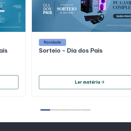
Novidade
ais
Sorteio - Dia dos Pais
arrow_forward
Ler matéria