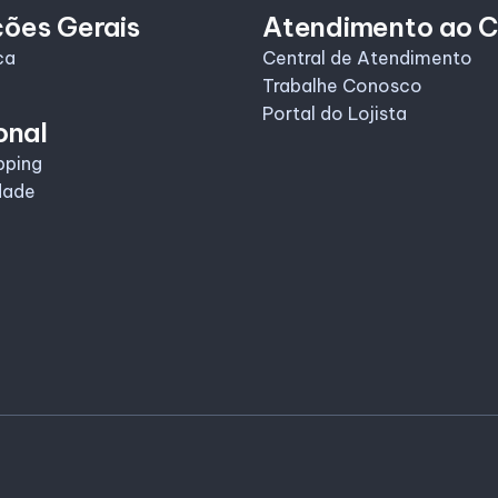
ções Gerais
Atendimento ao C
ca
Central de Atendimento
Trabalhe Conosco
Portal do Lojista
onal
pping
dade