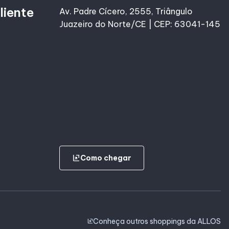
liente
Av. Padre Cícero, 2555, Triângulo
Juazeiro do Norte/CE | CEP: 63041-145
ungroup
Como chegar
Conheça outros shoppings da ALLOS
ungroup