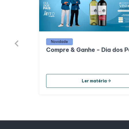
Novidade
Compre & Ganhe - Dia dos P
arrow_forward
Ler matéria