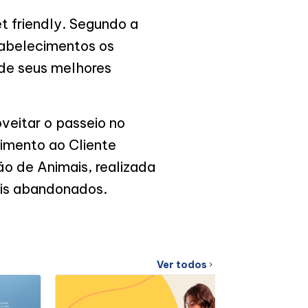
t friendly. Segundo a
tabelecimentos os
de seus melhores
veitar o passeio no
dimento ao Cliente
o de Animais, realizada
ais abandonados.
Ver todos
chevron_right