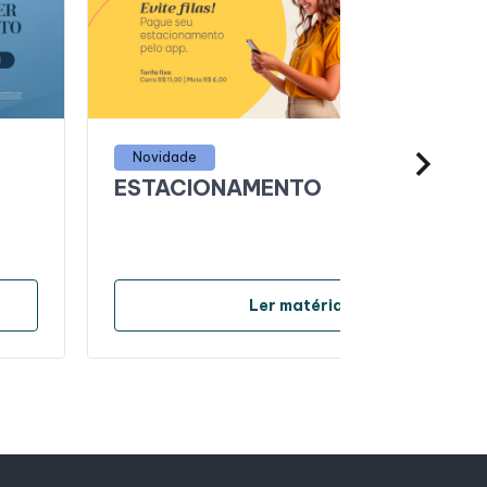
Novidade
ESTACIONAMENTO
arrow_forward
Ler matéria