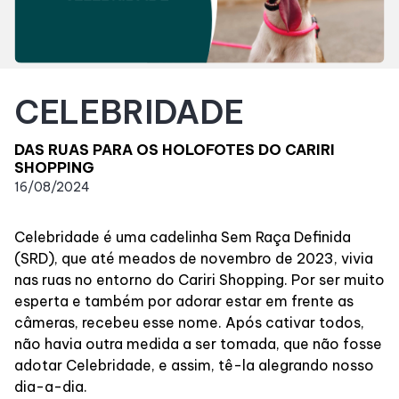
Horários
Entretenimento
CELEBRIDADE
Cinema
DAS RUAS PARA OS HOLOFOTES DO CARIRI
SHOPPING
16/08/2024
Eventos
Celebridade é uma cadelinha Sem Raça Definida
Fique por Dentro
(SRD), que até meados de novembro de 2023, vivia
nas ruas no entorno do Cariri Shopping. Por ser muito
esperta e também por adorar estar em frente as
Lojas e Restaurantes
câmeras, recebeu esse nome. Após cativar todos,
não havia outra medida a ser tomada, que não fosse
Lojas
adotar Celebridade, e assim, tê-la alegrando nosso
dia-a-dia.