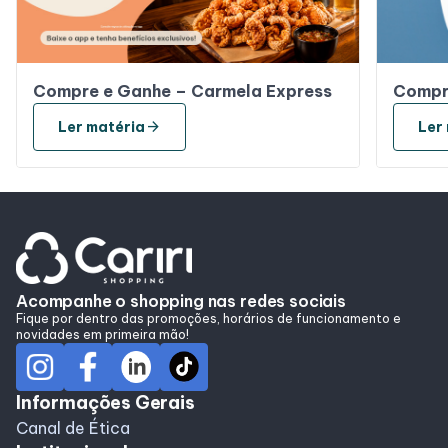
Compre e Ganhe – Carmela Express
Compr
arrow_forward
Ler matéria
Ler
Acompanhe o shopping nas redes sociais
Fique por dentro das promoções, horários de funcionamento e
novidades em primeira mão!
Informações Gerais
Canal de Ética