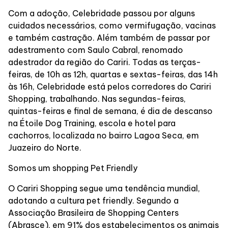
Alimentação
Com a adoção, Celebridade passou por alguns
cuidados necessários, como vermifugação, vacinas
Compre Online
e também castração. Além também de passar por
adestramento com Saulo Cabral, renomado
adestrador da região do Cariri. Todas as terças-
Delivery de Alimentação
feiras, de 10h as 12h, quartas e sextas-feiras, das 14h
às 16h, Celebridade está pelos corredores do Cariri
Shopping, trabalhando. Nas segundas-feiras,
Programa de benefícios
quintas-feiras e final de semana, é dia de descanso
na Étoile Dog Training, escola e hotel para
cachorros, localizada no bairro Lagoa Seca, em
Juazeiro do Norte.
Somos um shopping Pet Friendly
O Cariri Shopping segue uma tendência mundial,
adotando a cultura pet friendly. Segundo a
Associação Brasileira de Shopping Centers
(Abrasce), em 91% dos estabelecimentos os animais